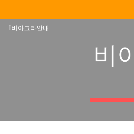
Sk
T비아그라안내
비