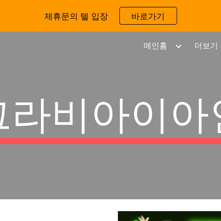
제휴문의 텔 입장
바로가기
ip to main content
Skip to navigat
메인홈
더보기
그라비아이아