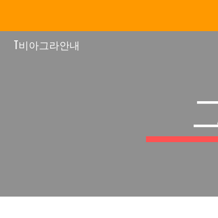
Sk
T비아그라안내